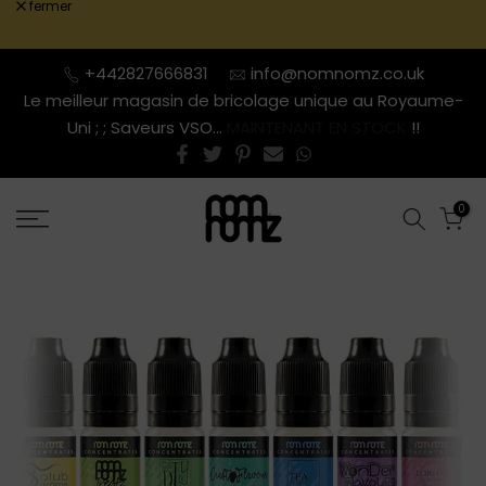
fermer
Aller
au
contenu
+442827666831
info@nomnomz.co.uk
Le meilleur magasin de bricolage unique au Royaume-
Uni ; ; Saveurs VSO...
MAINTENANT EN STOCK
!!
0